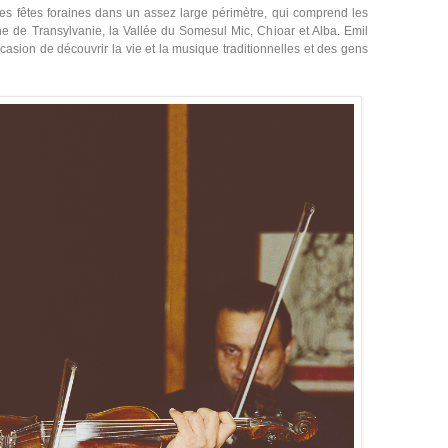
les fêtes foraines dans un assez large périmètre, qui comprend les
ne de Transylvanie, la Vallée du Somesul Mic, Chioar et Alba. Emil
ccasion de découvrir la vie et la musique traditionnelles et des gens