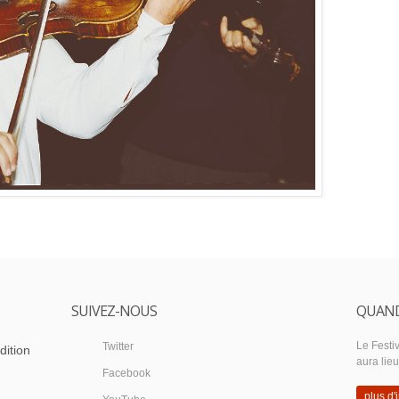
SUIVEZ-NOUS
QUAND
Le Festiv
Twitter
dition
aura lie
Facebook
plus d'