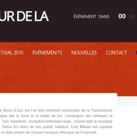
UR DE LA
0
0
ÉVÉNEMENT DANS:
Z/J
STIVAL 2015
ÉVÉNEMENTS
NOUVELLES
CONTACT
age Buza (Cluj), est l’un des meilleurs violonistes de la Transylvanie
ngue par la force et la clarté de ton, l’envergure des phrases, la
 Son répertoire, exceptionnellement large, couvre tant la musique
. Selon les dires de son public habituel, Emil Mihaiu est capable
 le style propre de chaque musique ethnique qu’il exécute.