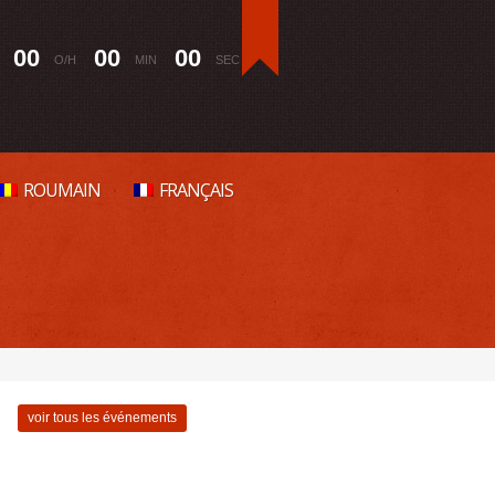
0
0
0
0
0
0
O/H
MIN
SEC
ROUMAIN
FRANÇAIS
voir tous les événements