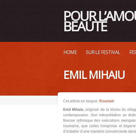
POUR L’AMO
BEAUTÉ
HOME
SUR LE FESTIVAL
FE
EMIL MIHAIU
Cet article en langue:
Roumain
Emil Mihaiu
, originair de la lèvreu du vill
contemporaine. Son interprétation se disti
finesse rythmique des exécutions swingate.
roumaine, que celles hongroise et tzigane
d’installer d’une manière convaincante dans