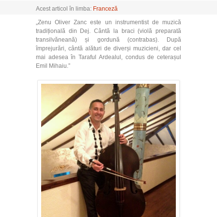
Acest articol în limba:
Franceză
„Zenu Oliver Zanc este un instrumentist de muzică
tradițională din Dej. Cântă la braci (violă preparată
transilvăneană) și gordună (contrabas). După
împrejurări, cântă alături de diverși muzicieni, dar cel
mai adesea în Taraful Ardealul, condus de ceterașul
Emil Mihaiu.”