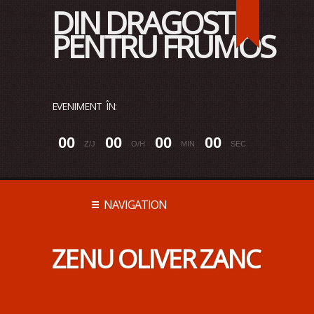
DIN DRAGOSTE
PENTRU FRUMOS
EVENIMENT ÎN:
0
0
0
0
0
0
0
0
Z/J
O/H
MIN
SEC
NAVIGATION
ZENU OLIVER ZANC